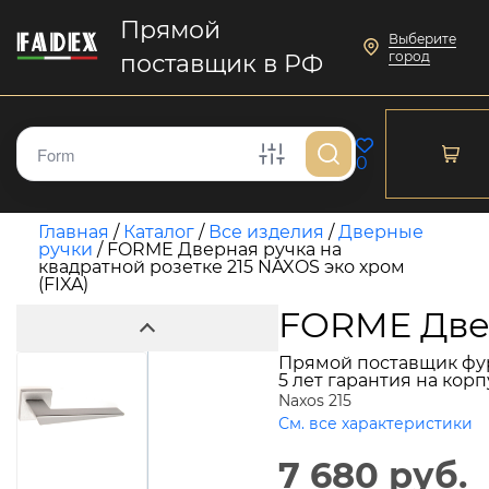
Прямой
Выберите
город
поставщик в РФ
0
Главная
/
Каталог
/
Все изделия
/
Дверные
ручки
/
FORME Дверная ручка на
квадратной розетке 215 NAXOS эко хром
(FIXA)
FORME Двер
Прямой поставщик фу
5 лет гарантия на кор
Naxos 215
См. все характеристики
7 680 руб.