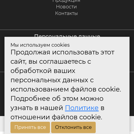
Продукция
Новости
Контакты
персональные данные
Мы используем cookies
Политика куки
Продолжая использовать этот
Политика конфиденциальности
сайт, вы соглашаетесь с
Согласие на обработку персональных данных
обработкой ваших
+7 (800) 550-79-10
персональных данных с
использованием файлов cookie.
info@classitaly.ru
Подробнее об этом можно
узнать в нашей
Политике
в
отношении файлов cookie.
© Интернет-магазин ClassItaly.ru,
ООО "Классика" 2026 г.
Принять все
Отклонить все