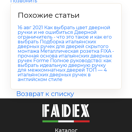
Позвонить
Похожие статьи
16 авг 2021
Как выбрать цвет дверной
ручки и не ошибиться
Дверной
ограничитель - что это такое и как его
выбрать
Подборка итальянских
дверных ручек для дверей скрытого
монтажа
Металлическая розетка FIXA -
прочная основа итальянских дверных
ручек Forme
Полное руководство: как
выбрать идеальную дверную ручку
для межкомнатных дверей
ТОП — 4
итальянских дверных ручек в
английском стиле
Возврат к списку
каталог