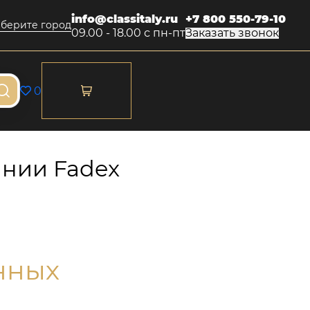
info@classitaly.ru
+7 800 550-79-10
берите город
09.00 - 18.00 с пн-пт
Заказать звонок
0
ании Fadex
нных