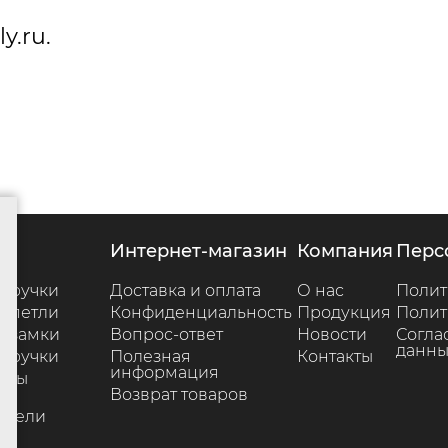
y.ru.
г
интернет-магазин
компания
пер
 ручки
Доставка и оплата
О нас
Полит
 петли
Конфиденциальность
Продукция
Полит
 замки
Вопрос-ответ
Новости
Согла
данны
 ручки
Полезная
Контакты
информация
ары
Возврат товаров
е
ители