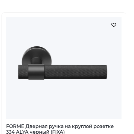
MELODIA Мебельная ручка 802 Античная
бронза DAB GEORGIAN D25 mm