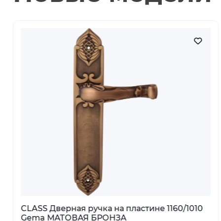
010
MELODIA Дверная ручка для
узкопрофильных дверей 235 Mirella F