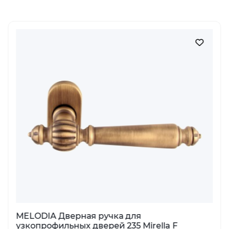
FORME Дверная ручка на круглой розетке
334 ALYA черный (FIXA)