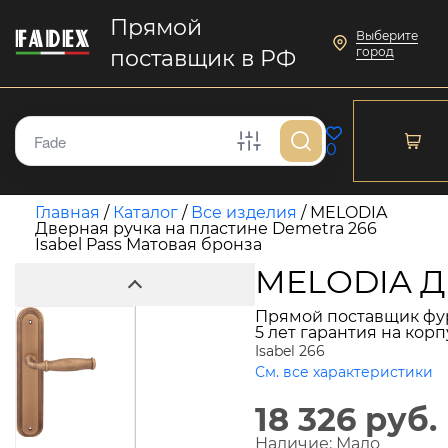
Прямой
Выберите
город
поставщик в РФ
0
Главная
/
Каталог
/
Все изделия
/
MELODIA
Дверная ручка на пластине Demetra 266
Isabel Pass Матовая бронза
MELODIA Дв
Прямой поставщик фу
5 лет гарантия на кор
Isabel 266
См. все характеристики
18 326 руб.
Наличие:
Мало