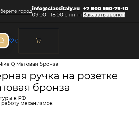
info@classitaly.ru
+7 800 550-79-10
берите город
09.00 - 18.00 с пн-пт
Заказать звонок
0
Nike Q Матовая бронза
рная ручка на розетке
атовая бронза
туры в РФ
и работу механизмов