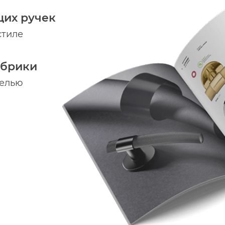
щих ручек
стиле
абрики
делью