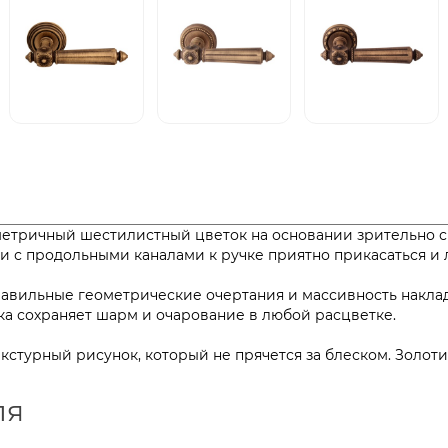
ометричный шестилистный цветок на основании зрительно 
ти с продольными каналами к ручке приятно прикасаться
равильные геометрические очертания и массивность накла
етка сохраняет шарм и очарование в любой расцветке.
текстурный рисунок, который не прячется за блеском. Золо
ля