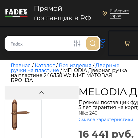
Прямой
Выберите
город
поставщик в РФ
0
Главная
/
Каталог
/
Все изделия
/
Дверные
ручки на пластине
/
MELODIA Дверная ручка
на пластине 246/158 Wc NIKE МАТОВАЯ
БРОНЗА
MELODIA Дв
Прямой поставщик фу
5 лет гарантия на кор
Nike 246
См. все характеристики
16 441 руб.