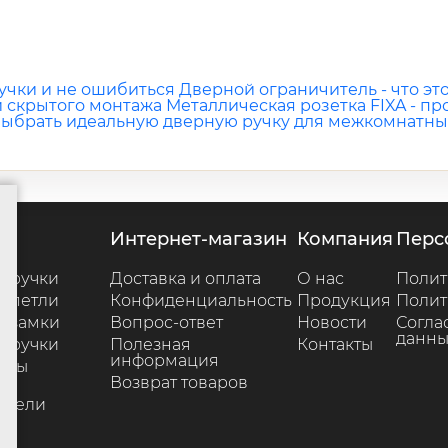
учки и не ошибиться
Дверной ограничитель - что это
й скрытого монтажа
Металлическая розетка FIXA - п
 выбрать идеальную дверную ручку для межкомнатны
г
интернет-магазин
компания
пер
 ручки
Доставка и оплата
О нас
Полит
 петли
Конфиденциальность
Продукция
Полит
 замки
Вопрос-ответ
Новости
Согла
данны
 ручки
Полезная
Контакты
информация
ары
Возврат товаров
е
ители