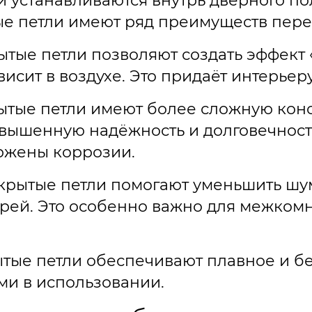
 устанавливаются внутрь дверного пол
ые петли имеют ряд преимуществ пер
тые петли позволяют создать эффект 
висит в воздухе. Это придаёт интерьер
ытые петли имеют более сложную кон
повышенную надёжность и долговечнос
ржены коррозии.
крытые петли помогают уменьшить шум
рей. Это особенно важно для межкомн
ытые петли обеспечивают плавное и 
ыми в использовании.