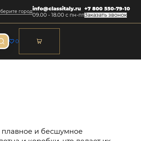
info@classitaly.ru
+7 800 550-79-10
берите город
09.00 - 18.00 с пн-пт
Заказать звонок
0
х плавное и бесшумное