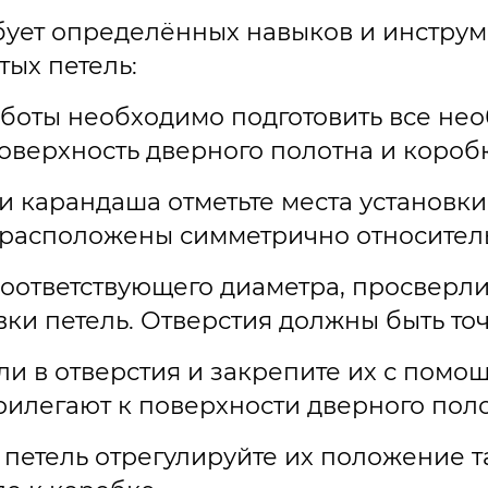
бует определённых навыков и инструм
тых петель:
аботы необходимо подготовить все не
поверхность дверного полотна и коробк
и карандаша отметьте места установки
и расположены симметрично относител
оответствующего диаметра, просверли
вки петель. Отверстия должны быть то
тли в отверстия и закрепите их с помо
прилегают к поверхности дверного пол
 петель отрегулируйте их положение т