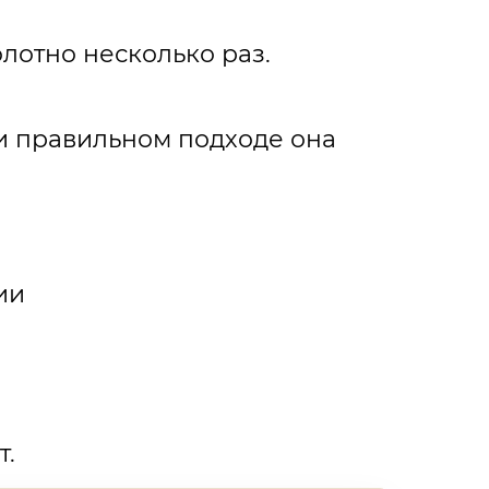
олотно несколько раз.
ри правильном подходе она
ии
т.