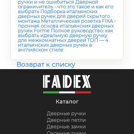
ручки и не ошибиться
Дверной
ограничитель - что это такое и как его
выбрать
Подборка итальянских
дверных ручек для дверей скрытого
монтажа
Металлическая розетка FIXA -
прочная основа итальянских дверных
ручек Forme
Полное руководство: как
выбрать идеальную дверную ручку
для межкомнатных дверей
ТОП — 4
итальянских дверных ручек в
английском стиле
Возврат к списку
каталог
Дверные ручки
Дверные петли
Дверные замки
Оконные ручки