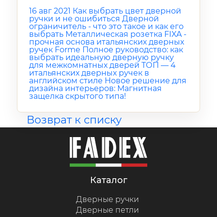
16 авг 2021
Как выбрать цвет дверной
ручки и не ошибиться
Дверной
ограничитель - что это такое и как его
выбрать
Металлическая розетка FIXA -
прочная основа итальянских дверных
ручек Forme
Полное руководство: как
выбрать идеальную дверную ручку
для межкомнатных дверей
ТОП — 4
итальянских дверных ручек в
английском стиле
Новое решение для
дизайна интерьеров: Магнитная
защелка скрытого типа!
Возврат к списку
каталог
Дверные ручки
Дверные петли