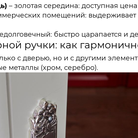
ь)
– золотая середина: доступная цена
ммерческих помещений: выдерживает 
едолговечный: быстро царапается и д
рной ручки: как гармоничн
лько с дверью, но и с другими элемен
е металлы (хром, серебро).