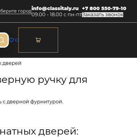
info@classitaly.ru
+7 800 550-79-10
берите город
09.00 - 18.00 с пн-пт
Заказать звонок
0
х дверей
верную ручку для
ь с дверной фурнитурой.
натных дверей: