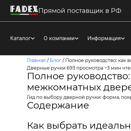
Прямой поставщик в РФ
Каталог
О компании
Информация
Главная
/
Блог
/
Полное руководство: как
Дверные ручки
693 просмотра
~3 мин чт
Полное руководство:
межкомнатных двер
Гид по выбору дверной ручки: форма, пок
Содержание
Как выбрать идеаль