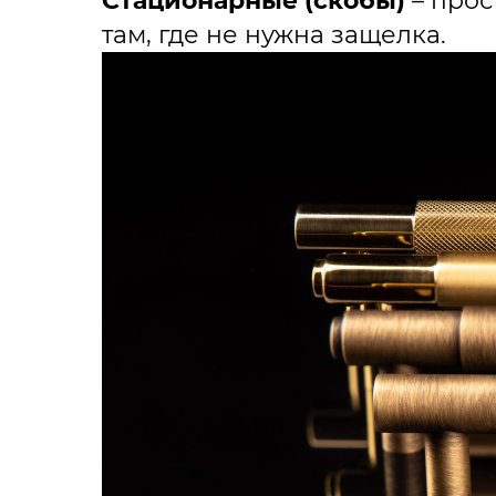
Стационарные (скобы)
– прос
там, где не нужна защелка.