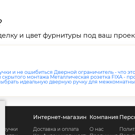
?
елку и цвет фурнитуры под ваш проек
учки и не ошибиться
Дверной ограничитель - что это
й скрытого монтажа
Металлическая розетка FIXA - п
 выбрать идеальную дверную ручку для межкомнатны
г
интернет-магазин
компания
пер
 ручки
Доставка и оплата
О нас
Полит