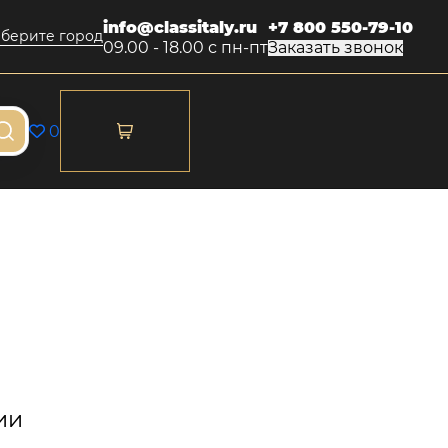
info@classitaly.ru
+7 800 550-79-10
берите город
09.00 - 18.00 с пн-пт
Заказать звонок
0
ии