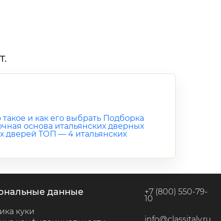
т.
 такое и как его выбрать
Подборка
рочная основа итальянских дверных
х дверей
ТОП — 4 итальянских
сональные данные
+7 (800) 550-79-
10
ика куки
info@classitaly.ru