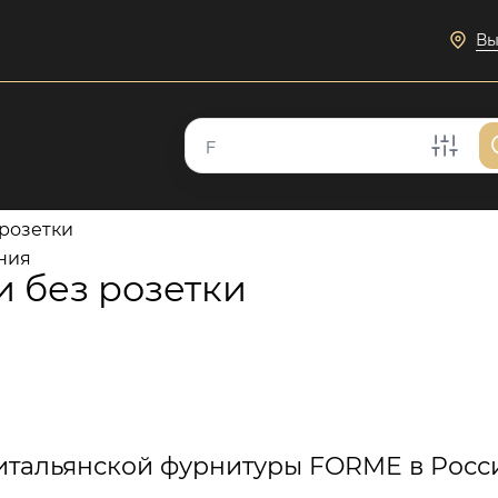
Вы
 розетки
ния
и без розетки
итальянской фурнитуры FORME в Росс