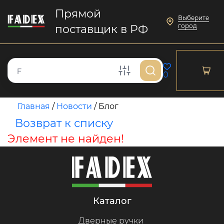
Прямой
Выберите
город
поставщик в РФ
0
Главная
/
Новости
/
Блог
Возврат к списку
Элемент не найден!
каталог
Дверные ручки