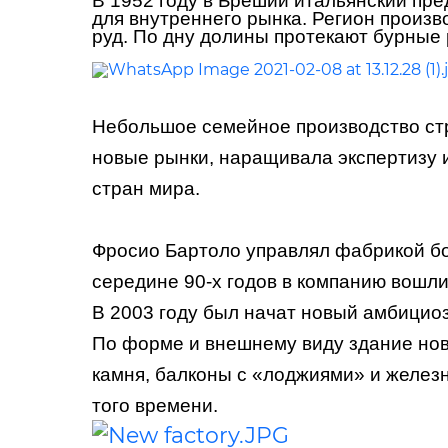
В 1952 году в Брешии итальянский пре
для внутреннего рынка. Регион произв
руд. По дну долины протекают бурные 
Небольшое семейное производство ст
новые рынки, наращивала экспертизу 
стран мира.
Фросио Бартоло управлял фабрикой бол
середине 90-х годов в компанию вошл
В 2003 году был начат новый амбициозн
По форме и внешнему виду здание ново
камня, балконы с «лоджиями» и желез
того времени.