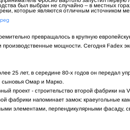
дприниматель Фросио Бартоло запустил первую л
одства был выбран не случайно – в местных гор
реки, которые являются отличным источником ме
ремительно превращалось в крупную европейску
и производственные мощности. Сегодня Fadex эк
ее 25 лет, в середине 80-х годов он передал уп
и сыновья Омар и Марко.
ый проект - строительство второй фабрики на Via
й фабрики напоминает замок: краеугольные камн
ными элементами, перпендикулярными фасаду, с