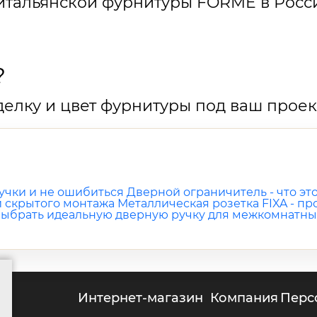
итальянской фурнитуры FORME в Росс
?
елку и цвет фурнитуры под ваш проек
учки и не ошибиться
Дверной ограничитель - что это
й скрытого монтажа
Металлическая розетка FIXA - п
 выбрать идеальную дверную ручку для межкомнатны
г
интернет-магазин
компания
пер