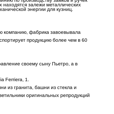
инию по производству замков и ручек
ах находятся залежи металлических
ханической энергии для кузниц.
ю компанию, фабрика завоевывала
спортирует продукцию более чем в 60
равление своему сыну Пьетро, а в
 Ferriera, 1.
и из гранита, башни из стекла и
ветильники оригинальных репродукций