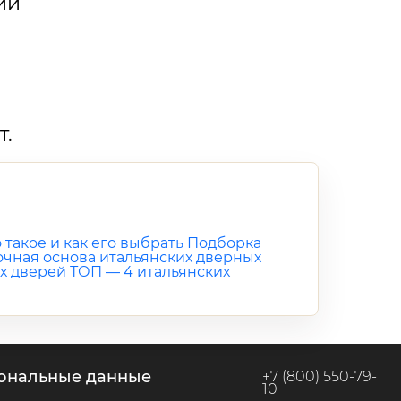
ии
т.
 такое и как его выбрать
Подборка
рочная основа итальянских дверных
х дверей
ТОП — 4 итальянских
сональные данные
+7 (800) 550-79-
10