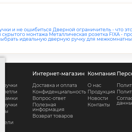
учки и не ошибиться
Дверной ограничитель - что это
й скрытого монтажа
Металлическая розетка FIXA - п
 выбрать идеальную дверную ручку для межкомнатны
г
интернет-магазин
компания
пер
 ручки
Доставка и оплата
О нас
Полит
 петли
Конфиденциальность
Продукция
Полит
 замки
Вопрос-ответ
Новости
Согла
данны
 ручки
Полезная
Контакты
информация
ары
Возврат товаров
е
ители