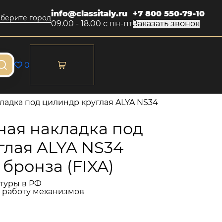
info@classitaly.ru
+7 800 550-79-10
берите город
09.00 - 18.00 с пн-пт
Заказать звонок
0
адка под цилиндр круглая ALYA NS34
ая накладка под
глая ALYA NS34
бронза (FIXA)
туры в РФ
и работу механизмов