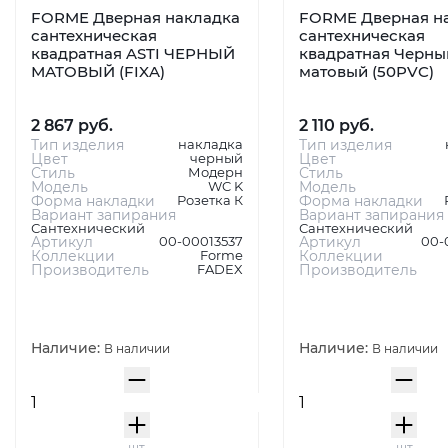
FORME Дверная накладка
FORME Дверная н
сантехническая
сантехническая
квадратная ASTI ЧЕРНЫЙ
квадратная Черны
МАТОВЫЙ (FIXA)
матовый (50PVC)
2 867 руб.
2 110 руб.
Тип изделия
накладка
Тип изделия
Цвет
черный
Цвет
Стиль
Модерн
Стиль
Модель
WC K
Модель
Форма накладки
Розетка К
Форма накладки
Вариант запирания
Вариант запирания
Сантехнический
Сантехнический
Артикул
00-00013537
Артикул
00-
Коллекции
Forme
Коллекции
Производитель
FADEX
Производитель
Наличие:
Наличие:
В наличии
В наличии
шт
шт