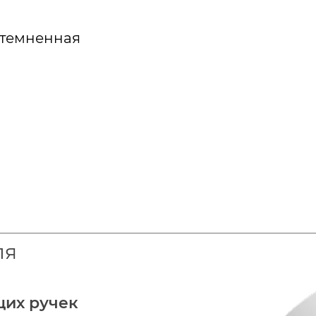
атемненная
ля
щих ручек