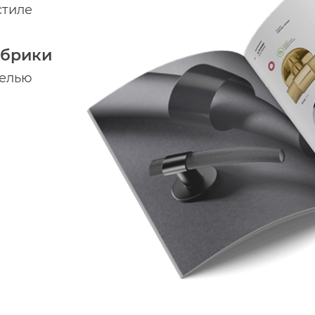
стиле
абрики
делью