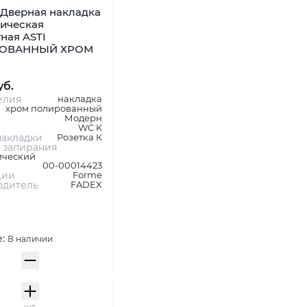
Дверная накладка
ническая
ная ASTI
ОВАННЫЙ ХРОМ
уб.
елия
накладка
хром полированный
Модерн
WC K
акладки
Розетка К
 запирания
ический
00-00014423
ции
Forme
одитель
FADEX
е:
В наличии
шт