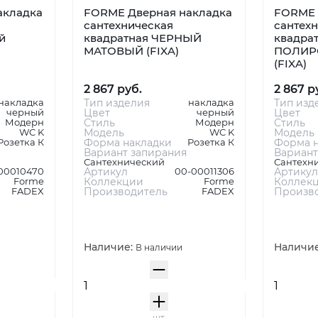
акладка
FORME Дверная накладка
FORME 
сантехническая
сантех
й
квадратная ЧЕРНЫЙ
квадрат
МАТОВЫЙ (FIXA)
ПОЛИР
(FIXA)
2 867 руб.
2 867 р
накладка
Тип изделия
накладка
Тип изд
черный
Цвет
черный
Цвет
Модерн
Стиль
Модерн
Стиль
WC K
Модель
WC K
Модель
Розетка К
Форма накладки
Розетка К
Форма н
Вариант запирания
Вариант
Сантехнический
Сантехн
00010470
Артикул
00-00011306
Артикул
Forme
Коллекции
Forme
Коллек
FADEX
Производитель
FADEX
Произв
Наличие:
Наличи
В наличии
шт