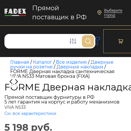
Прямой
Выберите
город
поставщик в РФ
0
Главная
/
Каталог
/
Все изделия
/
Дверные
ручки на розетке
/
Дверные накладки
/
FORME Дверная накладка сантехническая
VIVA NS33 Матовая бронза (FIXA)
FORME Дверная накладка 
Прямой поставщик фурнитуры в РФ
5 лет гарантия на корпус и работу механизмов
VIVA NS33
См. все характеристики
5 198 руб.