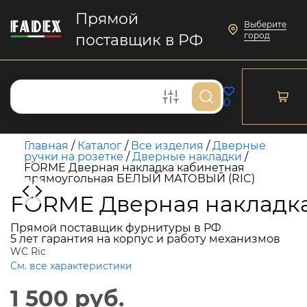
Прямой
Выберите
город
поставщик в РФ
0
Главная
/
Каталог
/
Все изделия
/
Дверные
ручки на розетке
/
Дверные накладки
/
FORME Дверная накладка кабинетная
прямоугольная БЕЛЫЙ МАТОВЫЙ (RIC)
FORME Дверная накладк
Прямой поставщик фурнитуры в РФ
5 лет гарантия на корпус и работу механизмов
WC Ric
См. все характеристики
1 500 руб.