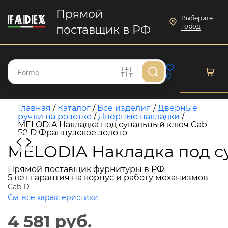
Прямой
Выберите
город
поставщик в РФ
0
Главная
/
Каталог
/
Все изделия
/
Дверные
ручки на розетке
/
Дверные накладки
/
MELODIA Накладка под сувальный ключ Cab
50 D Французское золото
MELODIA Накладка под су
Прямой поставщик фурнитуры в РФ
5 лет гарантия на корпус и работу механизмов
Cab D
См. все характеристики
4 581 руб.