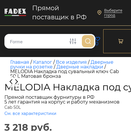
Прямой
Выберите
город
поставщик в РФ
0
Главная
/
Каталог
/
Все изделия
/
Дверные
ручки на розетке
/
Дверные накладки
/
MELODIA Накладка под сувальный ключ Cab
50 L Матовая бронза
MELODIA Накладка под су
Прямой поставщик фурнитуры в РФ
5 лет гарантия на корпус и работу механизмов
Cab 50L
См. все характеристики
3 218 руб.