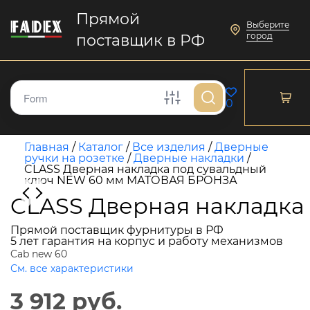
Прямой
Выберите
город
поставщик в РФ
0
Главная
/
Каталог
/
Все изделия
/
Дверные
ручки на розетке
/
Дверные накладки
/
CLASS Дверная накладка под сувальдный
ключ NEW 60 мм МАТОВАЯ БРОНЗА
CLASS Дверная накладк
Прямой поставщик фурнитуры в РФ
5 лет гарантия на корпус и работу механизмов
Cab new 60
См. все характеристики
3 912 руб.