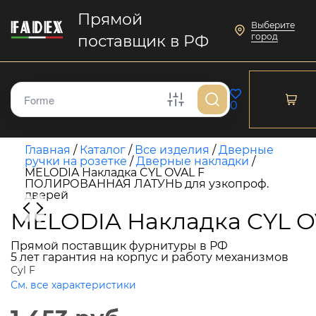
Прямой
Выберите
город
поставщик в РФ
0
Главная
/
Каталог
/
Все изделия
/
Дверные
ручки на розетке
/
Дверные накладки
/
MELODIA Накладка CYL OVAL F
ПОЛИРОВАННАЯ ЛАТУНЬ для узкопроф.
дверей
MELODIA Накладка CYL 
Прямой поставщик фурнитуры в РФ
5 лет гарантия на корпус и работу механизмов
Cyl F
См. все характеристики