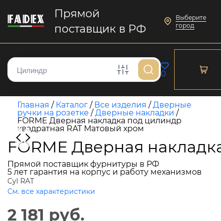
Прямой
Выберите
город
поставщик в РФ
0
Главная
/
Каталог
/
Все изделия
/
Дверные
ручки на розетке
/
Дверные накладки
/
FORME Дверная накладка под цилиндр
квадратная RAT Матовый хром
FORME Дверная накладка
Прямой поставщик фурнитуры в РФ
5 лет гарантия на корпус и работу механизмов
Cyl RAT
См. все характеристики
2 181 руб.