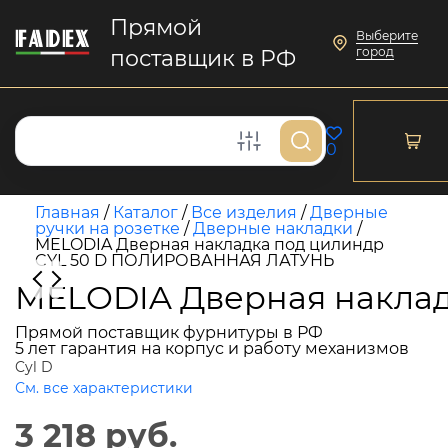
Прямой
Выберите
город
поставщик в РФ
0
Главная
/
Каталог
/
Все изделия
/
Дверные
ручки на розетке
/
Дверные накладки
/
MELODIA Дверная накладка под цилиндр
CYL 50 D ПОЛИРОВАННАЯ ЛАТУНЬ
MELODIA Дверная накла
Прямой поставщик фурнитуры в РФ
5 лет гарантия на корпус и работу механизмов
Cyl D
См. все характеристики
3 218 руб.