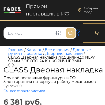
Прямой
Выберите
город
поставщик в РФ
0
Главная
/
Каталог
/
Все изделия
/
Дверные
ручки на розетке
/
Дверные накладки
/
CLASS Дверная накладка под цилиндр NEW
60 мм ЗОЛОТО 24 K + КОРИЧНЕВЫЙ
CLASS Дверная накладк
Прямой поставщик фурнитуры в РФ
5 лет гарантия на корпус и работу механизмов
Cyl new 60
См. все характеристики
6 381 руб.