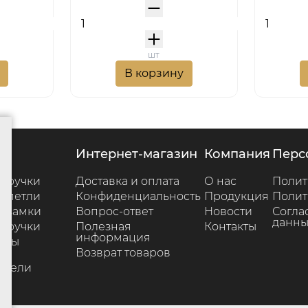
шт
В корзину
г
интернет-магазин
компания
пер
 ручки
Доставка и оплата
О нас
Полит
 петли
Конфиденциальность
Продукция
Полит
 замки
Вопрос-ответ
Новости
Согла
данны
 ручки
Полезная
Контакты
информация
ары
Возврат товаров
е
ители