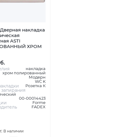
Дверная накладка
ническая
ная ASTI
ОВАННЫЙ ХРОМ
уб.
елия
накладка
хром полированный
Модерн
WC K
акладки
Розетка К
 запирания
ический
00-00014423
ции
Forme
одитель
FADEX
е:
В наличии