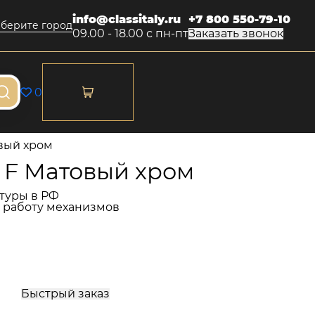
info@classitaly.ru
+7 800 550-79-10
берите город
09.00 - 18.00 с пн-пт
Заказать звонок
0
вый хром
 F Матовый хром
туры в РФ
и работу механизмов
Быстрый заказ