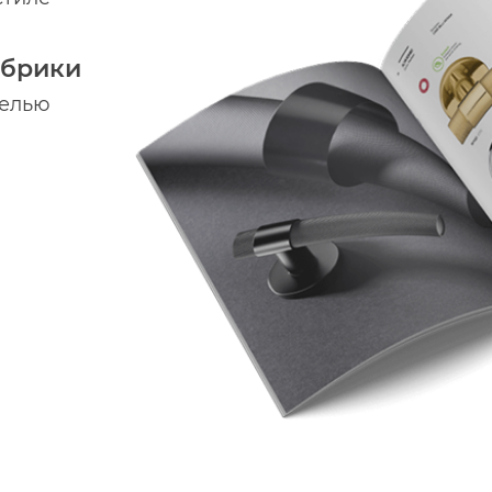
абрики
делью