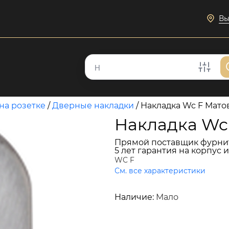
Вы
на розетке
/
Дверные накладки
/
Накладка Wc F Мато
Накладка Wc
Прямой поставщик фурни
5 лет гарантия на корпус 
WC F
См. все характеристики
2 672 руб.
Наличие:
Мало
В КОРЗИНУ