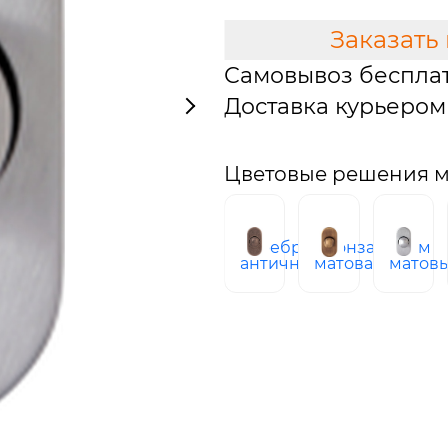
Заказать
Самовывоз беспла
Доставка курьером 
Цветовые решения 
серебро
бронза
хром
античное
матовая
матов