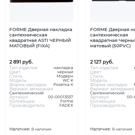
FORME Дверная накладка
FORME Дверная н
сантехническая
сантехническая
квадратная ASTI ЧЕРНЫЙ
квадратная Черны
МАТОВЫЙ (FIXA)
матовый (50PVC)
2 891 руб.
2 127 руб.
Тип изделия
накладка
Тип изделия
Цвет
черный
Цвет
Стиль
Модерн
Стиль
Модель
WC K
Модель
Форма накладки
Розетка К
Форма накладки
Вариант запирания
Вариант запирания
Сантехнический
Сантехнический
Артикул
00-00013537
Артикул
00-
Коллекции
Forme
Коллекции
Производитель
FADEX
Производитель
Наличие:
Наличие:
В наличии
В наличии