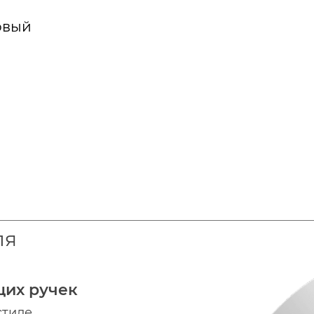
овый
ля
щих ручек
стиле