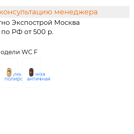
 консультацию менеджера
тно Экспострой Москва
по РФ от 500 р.
модели WC F
латунь
бронза
ый
полированная
античная