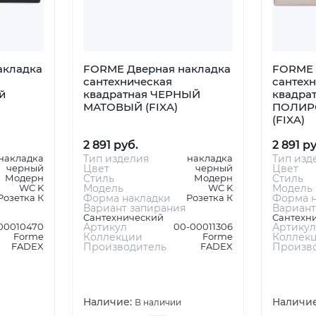
акладка
FORME Дверная накладка
FORME 
сантехническая
сантех
й
квадратная ЧЕРНЫЙ
квадрат
МАТОВЫЙ (FIXA)
ПОЛИР
(FIXA)
2 891 руб.
2 891 р
накладка
Тип изделия
накладка
Тип изд
черный
Цвет
черный
Цвет
Модерн
Стиль
Модерн
Стиль
WC K
Модель
WC K
Модель
Розетка К
Форма накладки
Розетка К
Форма н
Вариант запирания
Вариант
Сантехнический
Сантехн
00010470
Артикул
00-00011306
Артикул
Forme
Коллекции
Forme
Коллек
FADEX
Производитель
FADEX
Произв
Наличие:
Наличи
В наличии