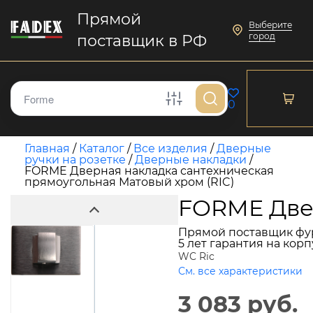
Прямой
Выберите
город
поставщик в РФ
0
Главная
/
Каталог
/
Все изделия
/
Дверные
ручки на розетке
/
Дверные накладки
/
FORME Дверная накладка сантехническая
прямоугольная Матовый хром (RIC)
FORME Двер
Прямой поставщик фу
5 лет гарантия на кор
WC Ric
См. все характеристики
3 083 руб.