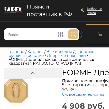
Прямой
Выберите
город
поставщик в РФ
0
Главная
/
Каталог
/
Все изделия
/
Дверные
ручки на розетке
/
Дверные накладки
/
FORME Дверная накладка сантехническая
квадратная RAT ЗОЛОТО PVD (FIXA)
FORME Двер
Прямой поставщик фу
5 лет гарантия на кор
WC RAT
См. все характеристики
4 908 руб.