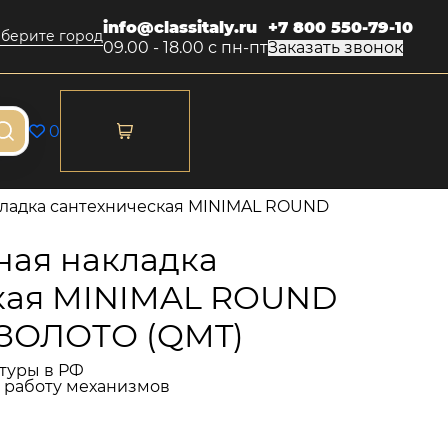
info@classitaly.ru
+7 800 550-79-10
берите город
09.00 - 18.00 с пн-пт
Заказать звонок
0
ладка сантехническая MINIMAL ROUND
ая накладка
кая MINIMAL ROUND
ЗОЛОТО (QMT)
туры в РФ
и работу механизмов