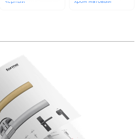
черный
хром матовый