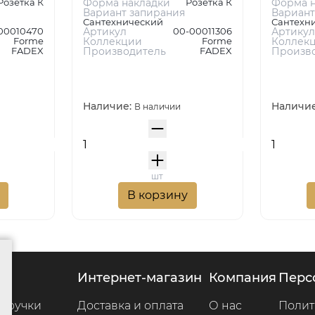
Розетка К
Форма накладки
Розетка К
Форма н
Вариант запирания
Вариант
Сантехнический
Сантехн
00010470
Артикул
00-00011306
Артикул
Forme
Коллекции
Forme
Коллек
FADEX
Производитель
FADEX
Произв
Наличие:
Наличи
В наличии
шт
В корзину
г
интернет-магазин
компания
пер
 ручки
Доставка и оплата
О нас
Полит