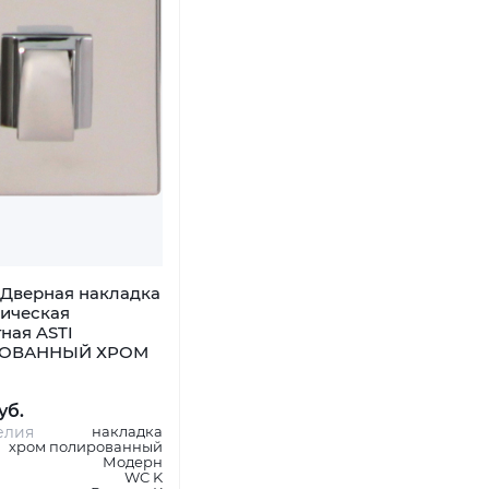
Дверная накладка
ническая
ная ASTI
ОВАННЫЙ ХРОМ
уб.
елия
накладка
хром полированный
Модерн
WC K