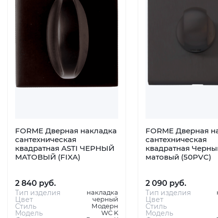
FORME Дверная накладка
FORME Дверная н
сантехническая
сантехническая
квадратная ASTI ЧЕРНЫЙ
квадратная Черны
МАТОВЫЙ (FIXA)
матовый (50PVC)
2 840 руб.
2 090 руб.
Тип изделия
накладка
Тип изделия
Цвет
черный
Цвет
Стиль
Модерн
Стиль
Модель
WC K
Модель