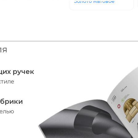
Золото матовое
ля
щих ручек
стиле
абрики
делью