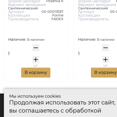
Форма накладки
Розетка К
Форма накладки
Вариант запирания
Вариант запирания
Сантехнический
Сантехнический
Артикул
00-00013537
Артикул
00-
Коллекции
Forme
Коллекции
Производитель
FADEX
Производитель
Наличие:
Наличие:
В наличии
В наличии
шт
шт
В корзину
В корзину
Мы используем cookies
Продолжая использовать этот сайт,
катало
вы соглашаетесь с обработкой
Дверные