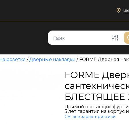
Вы
на розетке
/
Дверные накладки
/
FORME Дверная нак
FORME Дверн
сантехничес
БЛЕСТЯЩЕЕ 
Прямой поставщик фурни
5 лет гарантия на корпус 
См. все характеристики
2 840 руб.