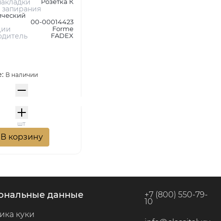
акладки
Розетка К
 запирания
ический
00-00014423
ции
Forme
одитель
FADEX
е:
В наличии
шт
В корзину
сональные данные
+7 (800) 550-79-
10
ика куки