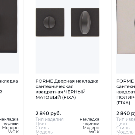
акладка
FORME Дверная накладка
FORME 
сантехническая
сантех
й
квадратная ЧЕРНЫЙ
квадрат
МАТОВЫЙ (FIXA)
ПОЛИР
(FIXA)
2 840 руб.
2 840 р
накладка
Тип изделия
накладка
Тип изд
черный
Цвет
черный
Цвет
Модерн
Стиль
Модерн
Стиль
WC K
Модель
WC K
Модель