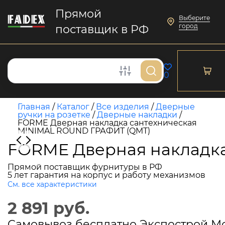
Прямой
Выберите
город
поставщик в РФ
0
Главная
/
Каталог
/
Все изделия
/
Дверные
ручки на розетке
/
Дверные накладки
/
FORME Дверная накладка сантехническая
MINIMAL ROUND ГРАФИТ (QMT)
FORME Дверная накладк
Прямой поставщик фурнитуры в РФ
5 лет гарантия на корпус и работу механизмов
См. все характеристики
2 891 руб.
Самовывоз бесплатно Экспострой М