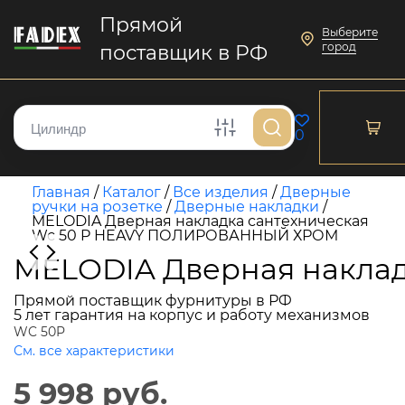
Прямой
Выберите
город
поставщик в РФ
0
Главная
/
Каталог
/
Все изделия
/
Дверные
ручки на розетке
/
Дверные накладки
/
MELODIA Дверная накладка сантехническая
Wc 50 P HEAVY ПОЛИРОВАННЫЙ ХРОМ
MELODIA Дверная накла
Прямой поставщик фурнитуры в РФ
5 лет гарантия на корпус и работу механизмов
WC 50P
См. все характеристики
5 998 руб.