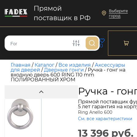
Прямой
Выберите
город
поставщик в РФ
0
Главная
/
Каталог
/
Все изделия
/
Аксессуары
для дверей
/
Дверные гонги
/
Ручка - гонг на
входную дверь 600 RING 110 mm
ПОЛИРОВАННЫЙ ХРОМ
Ручка - г
Прямой поставщик фу
5 лет гарантия на кор
Ring Anello 600
См. все характеристики
13 396 руб.