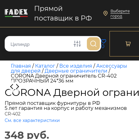
Прямой
Выберите
город
поставщик в РФ
0
Главная
/
Каталог
/
Все изделия
/
Аксессуары
для дверей
/
Дверные ограничители
/
CORONA Дверной ограничитель CR-402
ПРОЗРАЧНЫЙ 24*36 мм
CORONA Дверной ограни
Прямой поставщик фурнитуры в РФ
5 лет гарантия на корпус и работу механизмов
CR-402
См. все характеристики
348 руб.