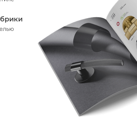
абрики
делью