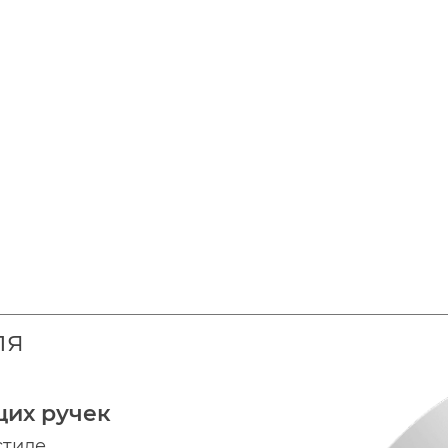
ля
щих ручек
стиле