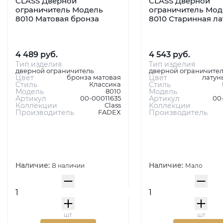
CLASS Дверной
CLASS Дверной
ограничитель Модель
ограничитель Мод
8010 Матовая бронза
8010 Старинная ла
4 489 руб.
4 543 руб.
Тип изделия
Тип изделия
дверной ограничитель
дверной ограничител
Цвет
бронза матовая
Цвет
латун
Стиль
Классика
Стиль
Модель
8010
Модель
Артикул
00-00011635
Артикул
00
Коллекции
Class
Коллекции
Производитель
FADEX
Производитель
Наличие:
Наличие:
В наличии
Мало
шт
шт