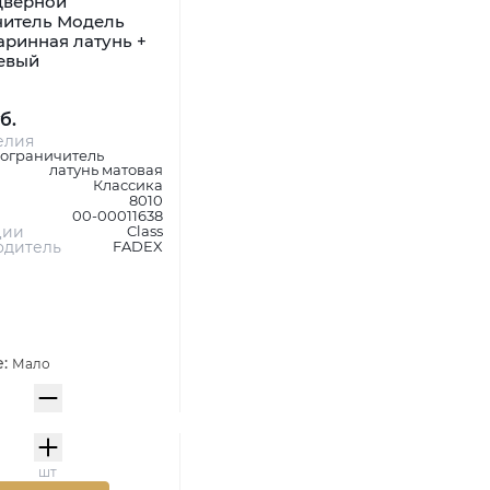
Дверной
читель Модель
аринная латунь +
евый
б.
елия
 ограничитель
латунь матовая
Классика
8010
00-00011638
ции
Class
одитель
FADEX
е:
Мало
шт