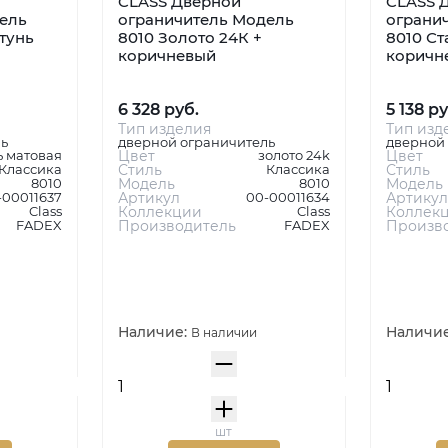
CLASS Дверной
CLASS 
ель
ограничитель Модель
ограни
тунь
8010 Золото 24К +
8010 Ст
коричневый
коричн
6 328 руб.
5 138 ру
Тип изделия
Тип изд
ь
дверной ограничитель
дверной
ь матовая
Цвет
золото 24k
Цвет
Классика
Стиль
Классика
Стиль
8010
Модель
8010
Модель
-00011637
Артикул
00-00011634
Артикул
Class
Коллекции
Class
Коллек
FADEX
Производитель
FADEX
Произв
Наличие:
Наличи
В наличии
шт