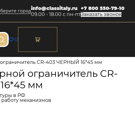
info@classitaly.ru
+7 800 550-79-10
берите город
09.00 - 18.00 с пн-пт
Заказать звонок
0
ограничитель CR-403 ЧЕРНЫЙ 16*45 мм
ной ограничитель CR-
16*45 мм
туры в РФ
и работу механизмов