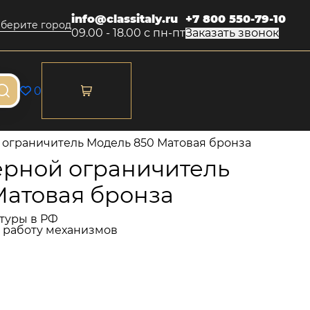
info@classitaly.ru
+7 800 550-79-10
берите город
09.00 - 18.00 с пн-пт
Заказать звонок
0
ограничитель Модель 850 Матовая бронза
рной ограничитель
Матовая бронза
туры в РФ
и работу механизмов