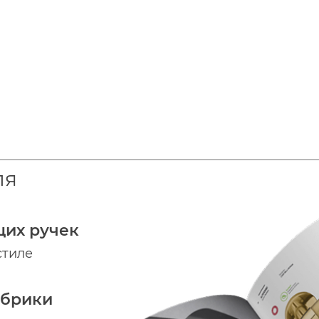
ля
щих ручек
стиле
абрики