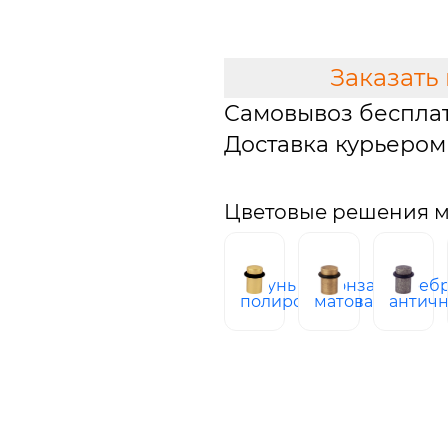
В КОРЗИНУ
Заказать
Самовывоз беспла
Доставка курьером 
Цветовые решения м
латунь
бронза
сереб
полированная
матовая
антич