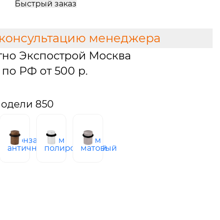
Быстрый заказ
 консультацию менеджера
тно Экспострой Москва
по РФ от 500 р.
одели 850
ро
бронза
хром
хром
ное
античная
полированный
матовый