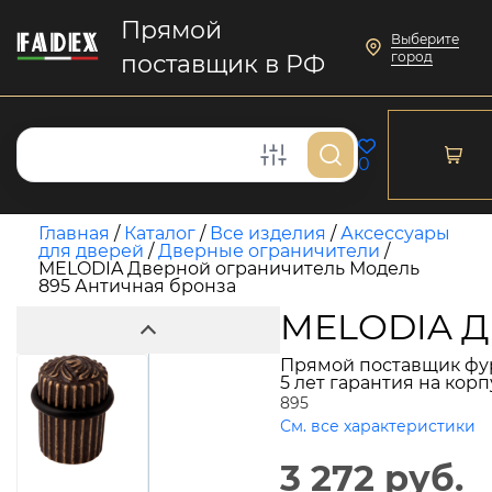
Прямой
Выберите
город
поставщик в РФ
0
Главная
/
Каталог
/
Все изделия
/
Аксессуары
для дверей
/
Дверные ограничители
/
MELODIA Дверной ограничитель Модель
895 Античная бронза
MELODIA Дв
Прямой поставщик фу
5 лет гарантия на кор
895
См. все характеристики
3 272 руб.