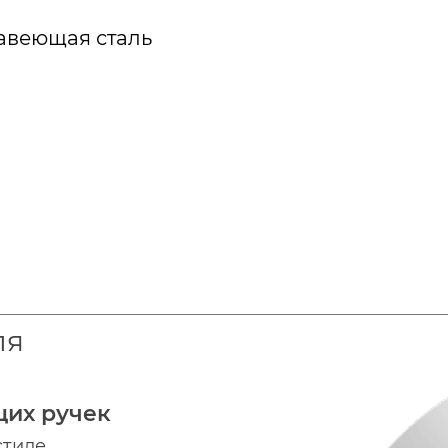
авеющая сталь
ля
щих ручек
стиле