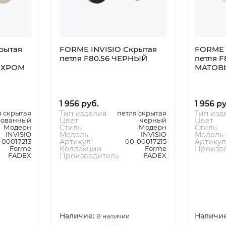
рытая
FORME INVISIO Скрытая
FORME 
петля F80.56 ЧЕРНЫЙ
петля F
 ХРОМ
МАТОВ
1 956 руб.
1 956 р
я скрытая
Тип изделия
петля скрытая
Тип изд
рованный
Цвет
черный
Цвет
Модерн
Стиль
Модерн
Стиль
INVISIO
Модель
INVISIO
Модель
-00017213
Артикул
00-00017215
Артикул
Forme
Коллекции
Forme
Произв
FADEX
Производитель
FADEX
Наличие:
Наличи
В наличии