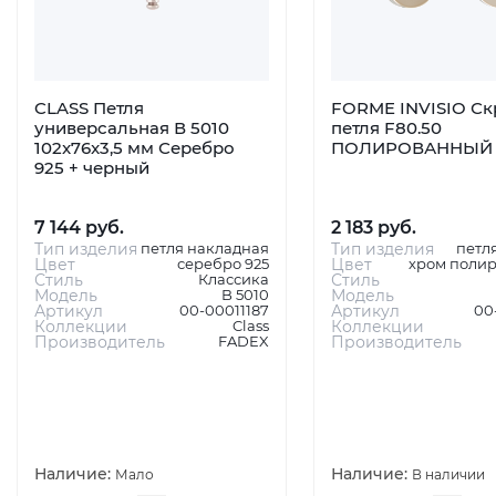
CLASS Петля
FORME INVISIO Ск
универсальная В 5010
петля F80.50
102x76x3,5 мм Серебро
ПОЛИРОВАННЫЙ
925 + черный
7 144 руб.
2 183 руб.
Тип изделия
петля накладная
Тип изделия
петл
Цвет
серебро 925
Цвет
хром поли
Стиль
Классика
Стиль
Модель
B 5010
Модель
Артикул
00-00011187
Артикул
00
Коллекции
Class
Коллекции
Производитель
FADEX
Производитель
Наличие:
Наличие:
Мало
В наличии