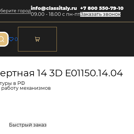
info@classitaly.ru
+7 800 550-79-10
берите город
09.00 - 18.00 с пн-пт
Заказать звонок
0
ртная 14 3D E01150.14.04
туры в РФ
и работу механизмов
Быстрый заказ