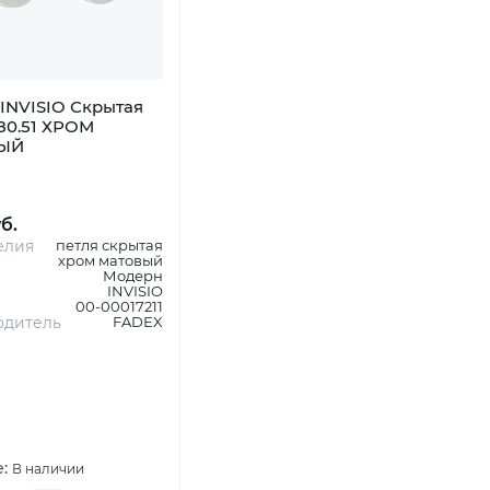
INVISIO Скрытая
80.51 ХРОМ
ЫЙ
уб.
елия
петля скрытая
хром матовый
Модерн
INVISIO
00-00017211
одитель
FADEX
е:
В наличии