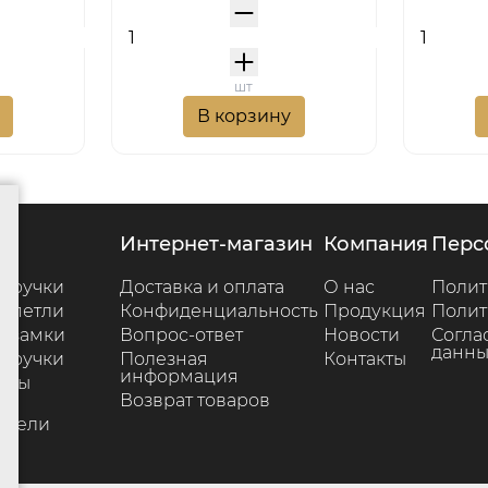
шт
В корзину
г
интернет-магазин
компания
пер
 ручки
Доставка и оплата
О нас
Полит
 петли
Конфиденциальность
Продукция
Полит
 замки
Вопрос-ответ
Новости
Согла
данны
 ручки
Полезная
Контакты
информация
ары
Возврат товаров
е
ители