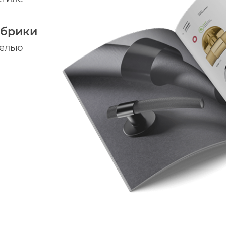
абрики
делью