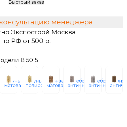
Быстрый заказ
 консультацию менеджера
тно Экспострой Москва
по РФ от 500 р.
одели B 5015
латунь
латунь
бронза
серебро
серебро
бронз
матовая
полированная
матовая
античное
античное
античн