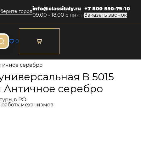
info@classitaly.ru
+7 800 550-79-10
берите город
09.00 - 18.00 с пн-пт
Заказать звонок
0
нтичное серебро
универсальная В 5015
м Античное серебро
туры в РФ
и работу механизмов