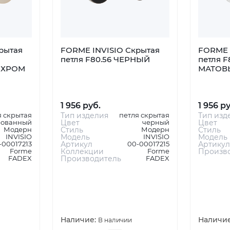
рытая
FORME INVISIO Скрытая
FORME 
петля F80.56 ЧЕРНЫЙ
петля F
 ХРОМ
МАТОВ
1 956 руб.
1 956 р
я скрытая
Тип изделия
петля скрытая
Тип изд
рованный
Цвет
черный
Цвет
Модерн
Стиль
Модерн
Стиль
INVISIO
Модель
INVISIO
Модель
-00017213
Артикул
00-00017215
Артикул
Forme
Коллекции
Forme
Произв
FADEX
Производитель
FADEX
Наличие:
Наличи
В наличии