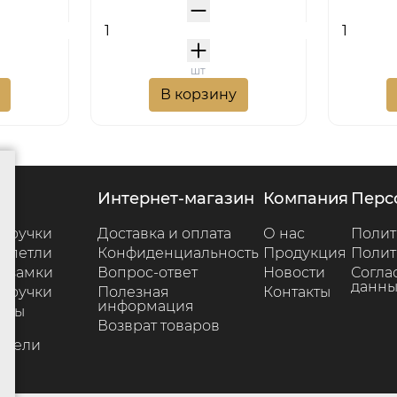
шт
В корзину
г
интернет-магазин
компания
пер
 ручки
Доставка и оплата
О нас
Полит
 петли
Конфиденциальность
Продукция
Полит
 замки
Вопрос-ответ
Новости
Согла
данны
 ручки
Полезная
Контакты
информация
ары
Возврат товаров
е
ители