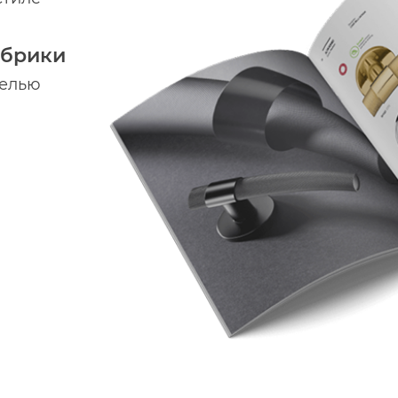
абрики
делью