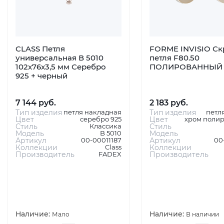
CLASS Петля
FORME INVISIO Ск
универсальная В 5010
петля F80.50
102x76x3,5 мм Серебро
ПОЛИРОВАННЫЙ
925 + черный
7 144 руб.
2 183 руб.
Тип изделия
петля накладная
Тип изделия
петл
Цвет
серебро 925
Цвет
хром поли
Стиль
Классика
Стиль
Модель
B 5010
Модель
Артикул
00-00011187
Артикул
00
Коллекции
Class
Коллекции
Производитель
FADEX
Производитель
Наличие:
Наличие:
Мало
В наличии