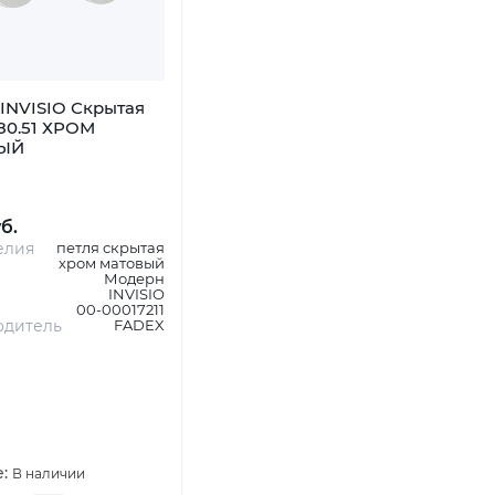
INVISIO Скрытая
80.51 ХРОМ
ЫЙ
уб.
елия
петля скрытая
хром матовый
Модерн
INVISIO
00-00017211
одитель
FADEX
е:
В наличии