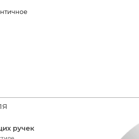
античное
ля
щих ручек
стиле