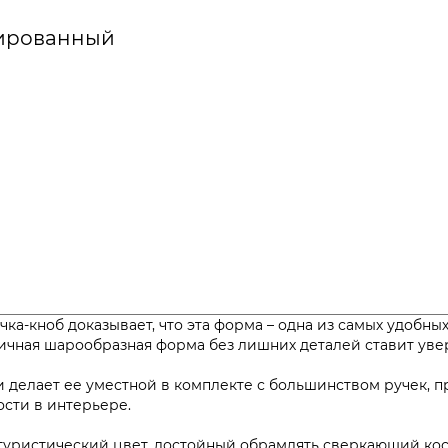
лированный
чка-кноб доказывает, что эта форма – одна из самых удобн
оничная шарообразная форма без лишних деталей ставит ув
делает ее уместной в комплекте с большинством ручек, пр
ости в интерьере.
футуристический цвет, достойный обрамлять сверкающий ко