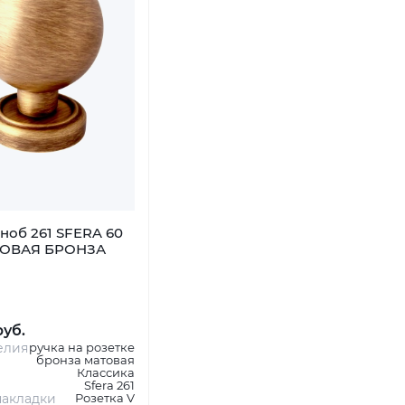
ноб 261 SFERA 60
ТОВАЯ БРОНЗА
руб.
елия
ручка на розетке
бронза матовая
Классика
Sfera 261
акладки
Розетка V