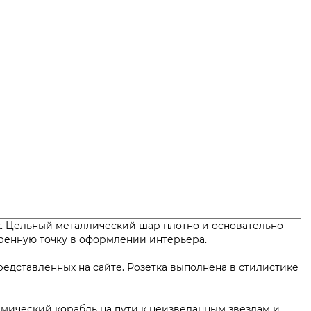
ых. Цельный металлический шар плотно и основательно
еренную точку в оформлении интерьера.
едставленных на сайте. Розетка выполнена в стилистике
смический корабль на пути к неизведанным звездам и