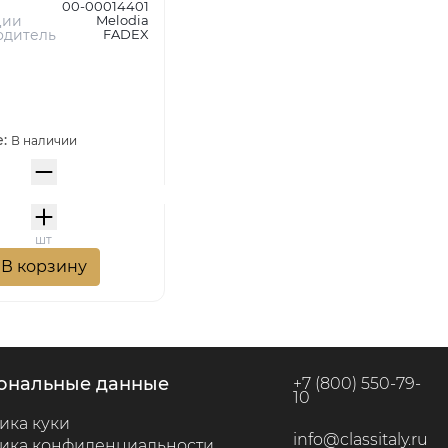
00-00014401
ции
Melodia
одитель
FADEX
е:
В наличии
шт
В корзину
сональные данные
+7 (800) 550-79-
10
ика куки
info@classitaly.ru
ика конфиденциальности