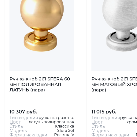
Ручка-кноб 261 SFERA 60
Ручка-кноб 261 SF
мм ПОЛИРОВАННАЯ
мм МАТОВЫЙ ХР
ЛАТУНЬ (пара)
(пара)
10 307 руб.
11 015 руб.
Тип изделия
ручка на розетке
Тип изделия
ручка н
Цвет
латунь полированная
Цвет
хром
Стиль
Классика
Стиль
Модель
Sfera 261
Модель
Форма накладки
Розетка V
Форма накладки