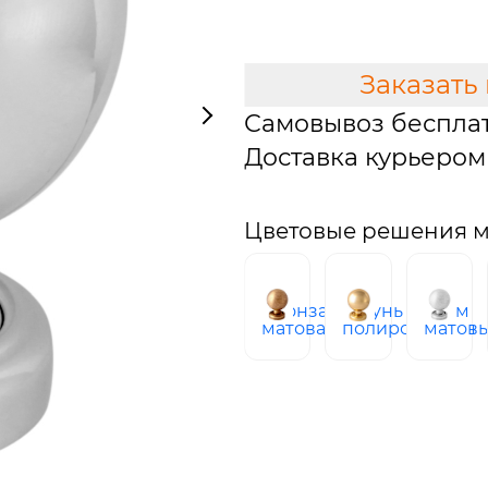
В КОРЗИНУ
Заказать
Самовывоз беспла
Доставка курьером 
Цветовые решения мо
бронза
латунь
хром
матовая
полированная
матов