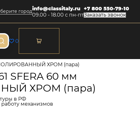
info@classitaly.ru
+7 800 550-79-10
берите город
09.00 - 18.00 с пн-пт
Заказать звонок
0
м ПОЛИРОВАННЫЙ ХРОМ (пара)
61 SFERA 60 мм
ЫЙ ХРОМ (пара)
туры в РФ
и работу механизмов