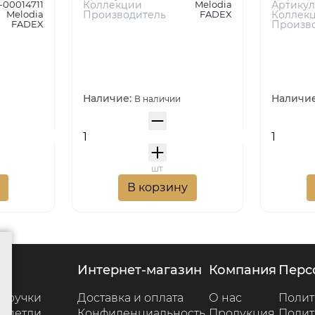
-00014711
Коллекции
Melodia
Артикул
Melodia
Производитель
FADEX
Коллек
FADEX
Произв
Наличие:
Наличи
В наличии
шт
В корзину
г
интернет-магазин
компания
пер
 ручки
Доставка и оплата
О нас
Полит
 петли
Конфиденциальность
Продукция
Полит