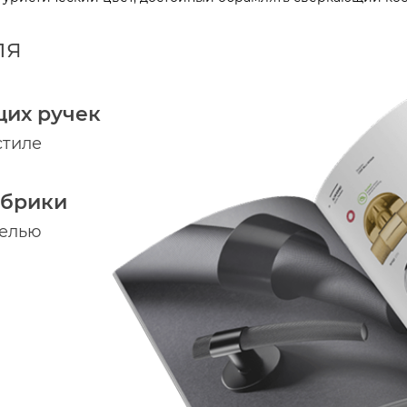
ля
щих ручек
стиле
абрики
делью