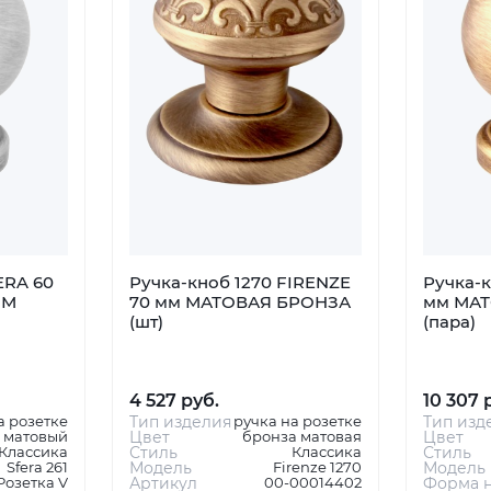
ERA 60
Ручка-кноб 1270 FIRENZE
Ручка-к
ОМ
70 мм МАТОВАЯ БРОНЗА
мм МА
(шт)
(пара)
4 527 руб.
10 307 
а розетке
Тип изделия
ручка на розетке
Тип изд
 матовый
Цвет
бронза матовая
Цвет
Классика
Стиль
Классика
Стиль
Sfera 261
Модель
Firenze 1270
Модель
Розетка V
Артикул
00-00014402
Форма н