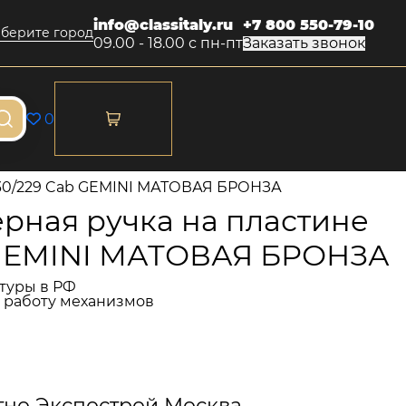
info@classitaly.ru
+7 800 550-79-10
берите город
09.00 - 18.00 с пн-пт
Заказать звонок
0
230/229 Cab GEMINI МАТОВАЯ БРОНЗА
рная ручка на пластине
 GEMINI МАТОВАЯ БРОНЗА
туры в РФ
и работу механизмов
тно Экспострой Москва