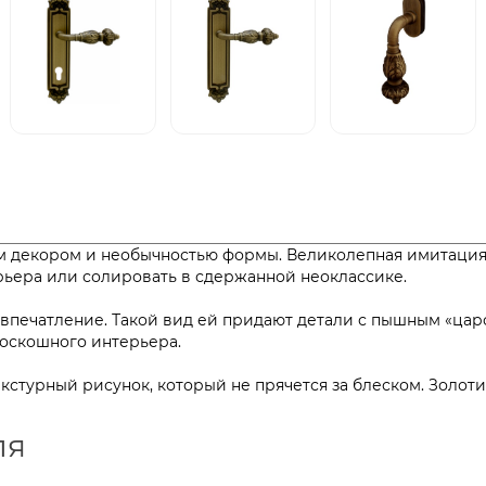
м декором и необычностью формы. Великолепная имитация 
ерьера или солировать в сдержанной неоклассике.
 впечатление. Такой вид ей придают детали с пышным «ца
тер роскошного интерьера.
текстурный рисунок, который не прячется за блеском. Золо
ля