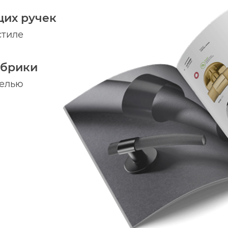
щих ручек
стиле
абрики
делью