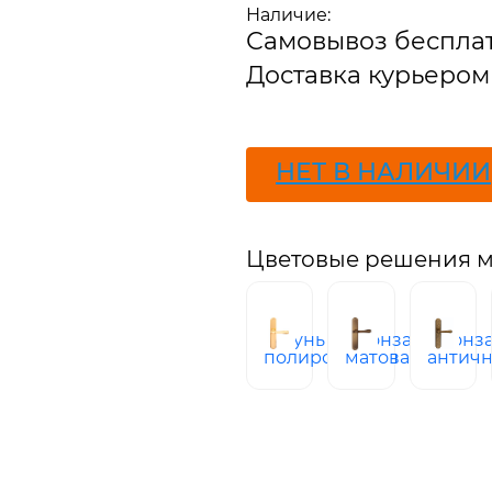
Наличие:
В наличии
Самовывоз беспла
Доставка курьером 
ПОДПИСАТЬСЯ
НЕТ В НАЛИЧИИ
Цветовые решения м
латунь
бронза
бронз
полированная
матовая
антич