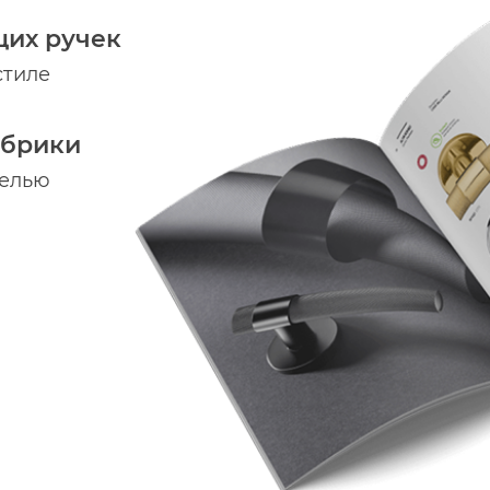
щих ручек
стиле
абрики
делью