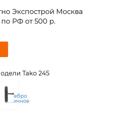
тно Экспострой Москва
по РФ от 500 р.
одели Tako 245
а
серебро
ная
античное