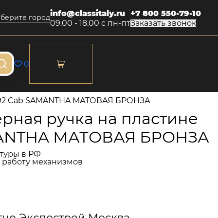
info@classitaly.ru
+7 800 550-79-10
берите город
09.00 - 18.00 с пн-пт
Заказать звонок
0
 292 Cab SAMANTHA МАТОВАЯ БРОНЗА
рная ручка на пластине
MANTHA МАТОВАЯ БРОНЗА
туры в РФ
и работу механизмов
тно Экспострой Москва