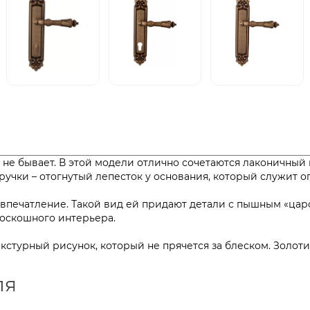
о не бывает. В этой модели отлично сочетаются лаконичный
учки – отогнутый лепесток у основания, который служит о
 впечатление. Такой вид ей придают детали с пышным «ца
ер роскошного интерьера.
текстурный рисунок, который не прячется за блеском. Золо
ля