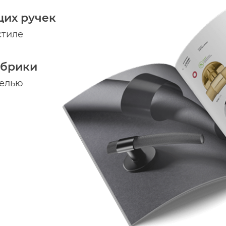
щих ручек
стиле
абрики
делью