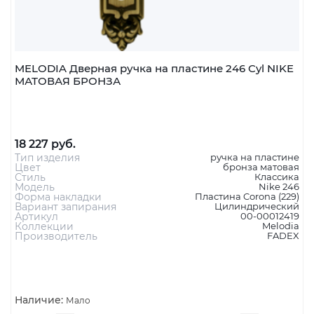
MELODIA Дверная ручка на пластине 246 Cyl NIKE
МАТОВАЯ БРОНЗА
18 227 руб.
Тип изделия
ручка на пластине
Цвет
бронза матовая
Стиль
Классика
Модель
Nike 246
Форма накладки
Пластина Corona (229)
Вариант запирания
Цилиндрический
Артикул
00-00012419
Коллекции
Melodia
Производитель
FADEX
Наличие:
Мало