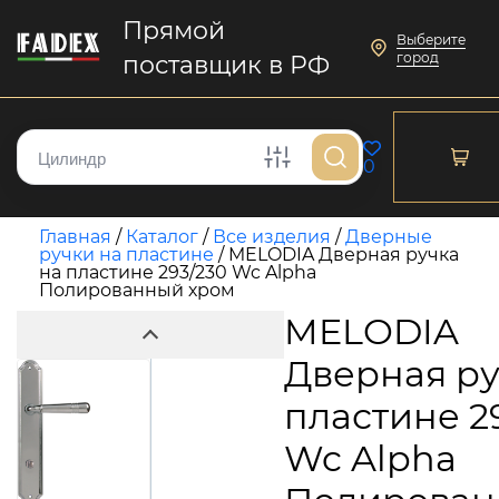
Прямой
Выберите
город
поставщик в РФ
0
Главная
/
Каталог
/
Все изделия
/
Дверные
ручки на пластине
/
MELODIA Дверная ручка
на пластине 293/230 Wc Alpha
Полированный хром
MELODIA
Дверная ру
пластине 2
Wc Alpha