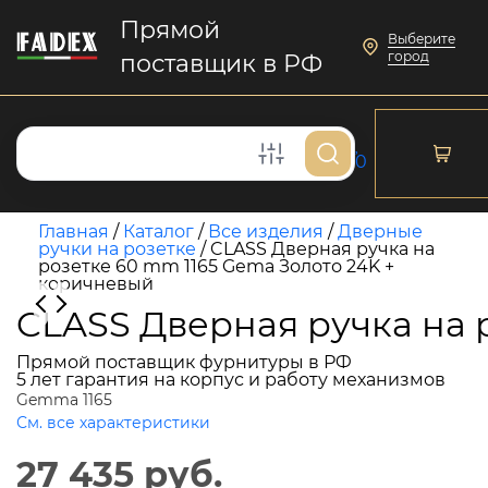
Прямой
Выберите
город
поставщик в РФ
0
Главная
/
Каталог
/
Все изделия
/
Дверные
ручки на розетке
/
CLASS Дверная ручка на
розетке 60 mm 1165 Gema Золото 24K +
коричневый
CLASS Дверная ручка на 
Прямой поставщик фурнитуры в РФ
5 лет гарантия на корпус и работу механизмов
Gemma 1165
См. все характеристики
27 435 руб.