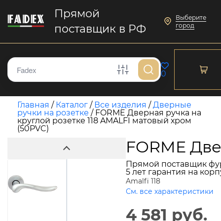
Прямой
Выберите
город
поставщик в РФ
0
Главная
/
Каталог
/
Все изделия
/
Дверные
ручки на розетке
/
FORME Дверная ручка на
круглой розетке 118 AMALFI матовый хром
(50PVC)
FORME Двер
Прямой поставщик фу
5 лет гарантия на кор
Amalfi 118
См. все характеристики
4 581 руб.