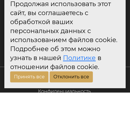
Продолжая использовать этот
сайт, вы соглашаетесь с
шт
В корзину
обработкой ваших
персональных данных с
использованием файлов cookie.
Подробнее об этом можно
узнать в нашей
Политике
в
отношении файлов cookie.
каталог
Принять все
Отклонить все
Дверные ручки
Дверные петли
Дверные замки
Оконные ручки
Аксессуары
Дверные ограничители