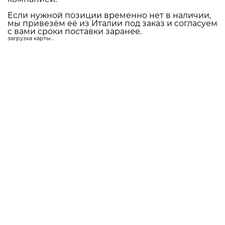
Скачать каталог
Доставляем по всей России
Мы являемся прямым поставщиком итальянской
фурнитуры с завода FADEX в Ломбардии.
98% ассортимента хранится на нашем складе в
Москве. Это позволяет оперативно
комплектовать заказы и отправлять фурнитуру в
любой город России удобной транспортной
компанией.
Если нужной позиции временно нет в наличии,
мы привезём её из Италии под заказ и согласуем
с вами сроки поставки заранее.
загрузка карты...