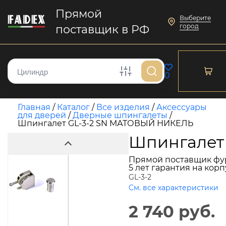
Прямой
Выберите
город
поставщик в РФ
0
Главная
/
Каталог
/
Все изделия
/
Аксессуары
для дверей
/
Дверные шпингалеты
/
Шпингалет GL-3-2 SN МАТОВЫЙ НИКЕЛЬ
Шпингалет
Прямой поставщик фу
5 лет гарантия на кор
GL-3-2
См. все характеристики
2 740 руб.