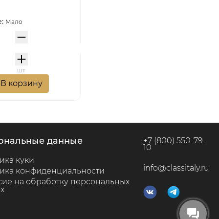
е:
Мало
шт
В корзину
сональные данные
+7 (800) 550-79-
10
ика куки
info@classitaly.ru
ика конфиденциальности
сие на обработку персональных
х