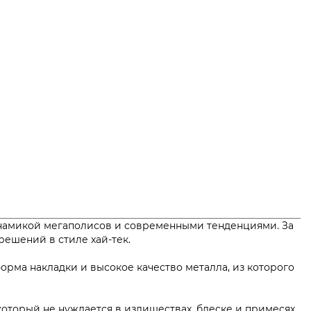
инамикой мегаполисов и современными тенденциями. За
х решений в стиле хай-тек.
рма накладки и высокое качество металла, из которого
 который не нуждается в излишествах, блеске и примесях