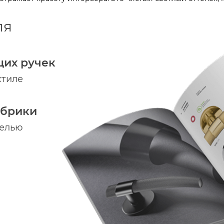
ля
щих ручек
стиле
абрики
делью