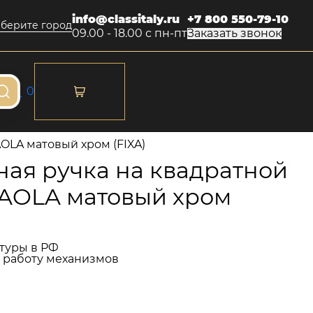
info@classitaly.ru
+7 800 550-79-10
берите город
09.00 - 18.00 с пн-пт
Заказать звонок
0
OLA матовый хром (FIXA)
ая ручка на квадратной
PAOLA матовый хром
туры в РФ
и работу механизмов