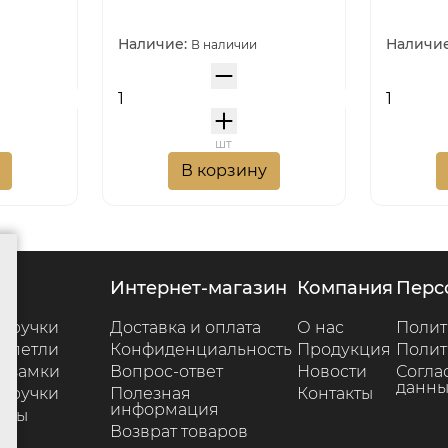
Наличие:
Наличи
В наличии
шт
В корзину
г
интернет-магазин
компания
пер
 ручки
Доставка и оплата
О нас
Полит
 петли
Конфиденциальность
Продукция
Полит
 замки
Вопрос-ответ
Новости
Согла
данны
 ручки
Полезная
Контакты
информация
ары
Возврат товаров
е