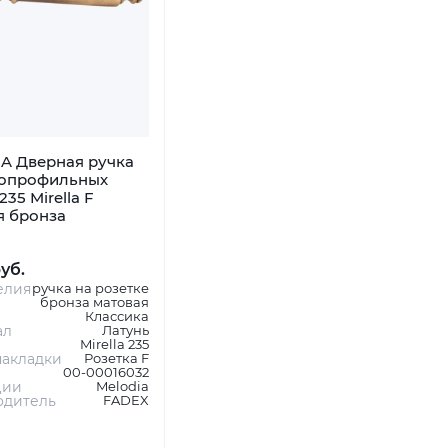
A Дверная ручка
копрофильных
235 Mirella F
я бронза
руб.
елия
ручка на розетке
бронза матовая
Классика
ал
Латунь
Mirella 235
акладки
Розетка F
00-00016032
ции
Melodia
одитель
FADEX