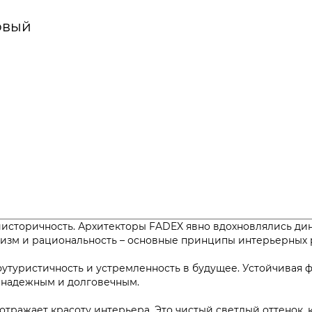
овый
тиисторичность. Архитекторы FADEX явно вдохновлялись д
атизм и рациональность – основные принципы интерьерны
туристичность и устремленность в будущее. Устойчивая фо
ьно надежным и долговечным.
 отражает красоту интерьера. Это чистый светлый оттенок,