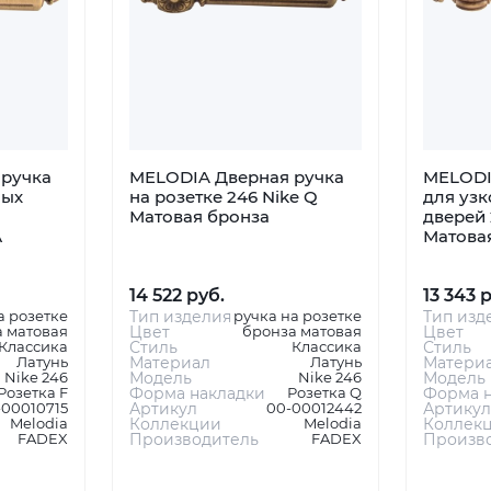
ручка
MELODIA Дверная ручка
MELODI
ных
на розетке 246 Nike Q
для уз
Матовая бронза
дверей 
А
Матова
14 522 руб.
13 343 
а розетке
Тип изделия
ручка на розетке
Тип изд
 матовая
Цвет
бронза матовая
Цвет
Классика
Стиль
Классика
Стиль
Латунь
Материал
Латунь
Матери
Nike 246
Модель
Nike 246
Модель
Розетка F
Форма накладки
Розетка Q
Форма н
-00010715
Артикул
00-00012442
Артикул
Melodia
Коллекции
Melodia
Коллек
FADEX
Производитель
FADEX
Произв