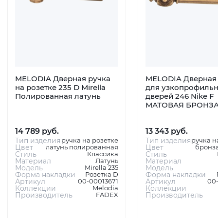
MELODIA Дверная ручка
MELODIA Дверная 
на розетке 235 D Mirella
для узкопрофиль
Полированная латунь
дверей 246 Nike F
МАТОВАЯ БРОНЗ
14 789 руб.
13 343 руб.
Тип изделия
ручка на розетке
Тип изделия
ручка н
Цвет
латунь полированная
Цвет
бронза
Стиль
Классика
Стиль
Материал
Латунь
Материал
Модель
Mirella 235
Модель
Форма накладки
Розетка D
Форма накладки
Артикул
00-00013671
Артикул
00
Коллекции
Melodia
Коллекции
Производитель
FADEX
Производитель