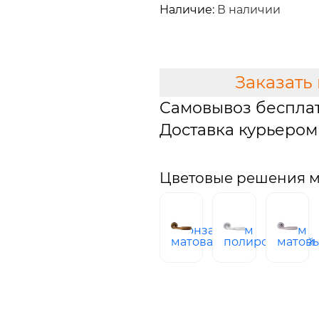
Наличие:
В наличии
В КОРЗИНУ
Заказать
Самовывоз беспла
Доставка курьером 
Цветовые решения мо
бронза
хром
хром
матовая
полированный
матов