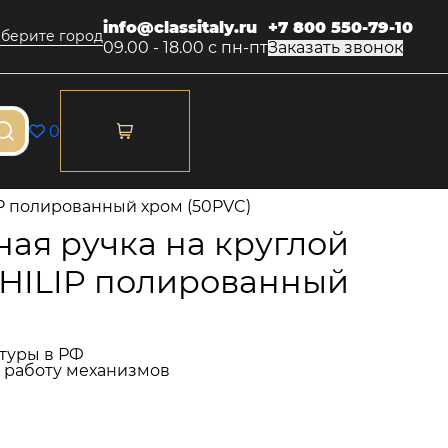
info@classitaly.ru
+7 800 550-79-10
берите город
09.00 - 18.00 с пн-пт
Заказать звонок
0
IP полированный хром (50PVC)
ая ручка на круглой
PHILIP полированный
туры в РФ
и работу механизмов