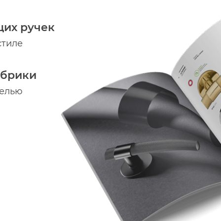
щих ручек
стиле
абрики
делью