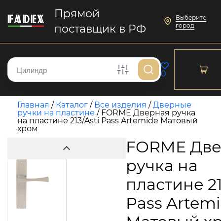
Прямой
Выберите
город
поставщик в РФ
0
Главная
/
Каталог
/
Все изделия
/
Дверные
ручки на пластине
/
FORME Дверная ручка
на пластине 213/Asti Pass Artemide Матовый
хром
FORME Две
ручка на
пластине 21
Pass Artem