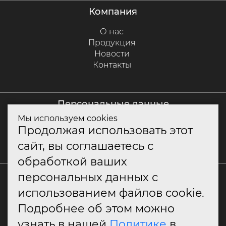
компания
О нас
Продукция
Новости
Контакты
персональные данные
Мы используем cookies
Политика куки
Продолжая использовать этот
Политика конфиденциальности
сайт, вы соглашаетесь с
Согласие на обработку персональных данных
обработкой ваших
+7 (800) 550-79-10
персональных данных с
использованием файлов cookie.
info@classitaly.ru
Подробнее об этом можно
узнать в нашей
Политике
в