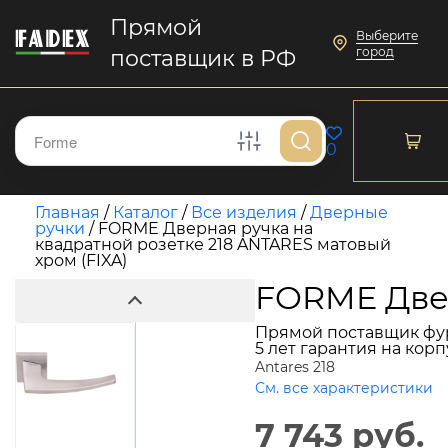
Прямой
Выберите
город
поставщик в РФ
0
Главная
/
Каталог
/
Все изделия
/
Дверные
ручки
/
FORME Дверная ручка на
квадратной розетке 218 ANTARES матовый
хром (FIXA)
FORME Двер
Прямой поставщик фу
5 лет гарантия на кор
Antares 218
См. все характеристики
7 743 руб.